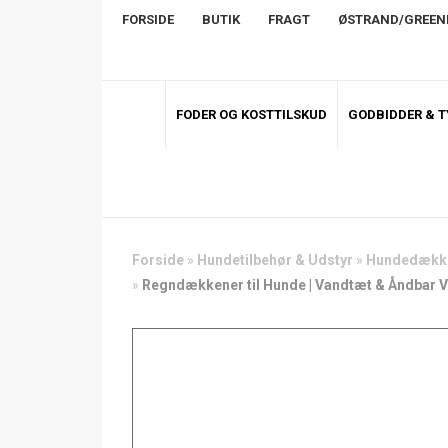
FORSIDE
BUTIK
FRAGT
ØSTRAND/GREE
FODER OG KOSTTILSKUD
GODBIDDER & 
Forside
»
Hundetilbehør & Udstyr
»
Hundedækken
»
Regndækkener til Hunde | Vandtæt & Åndbar V