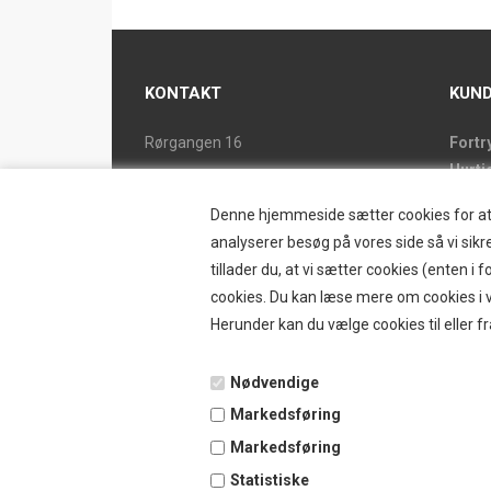
KONTAKT
KUND
Rørgangen 16
Fortr
Hurti
2690 Karlslunde
Forsi
Tlf. 46 15 38 39
Denne hjemmeside sætter cookies for at op
Butik
ostrand@ostrand.dk
analyserer besøg på vores side så vi sikre
Retur
tillader du, at vi sætter cookies (enten 
CVR: DK 77948228 drives af
Konta
cookies. Du kan læse mere om cookies i vo
SKYESCOT TRADING V/DORTE HOLM
Østr
Herunder kan du vælge cookies til eller fr
MARTINA
Nyhe
Tilbu
Nødvendige
Vilkå
Markedsføring
B2BL
Ansø
Markedsføring
Favor
Statistiske