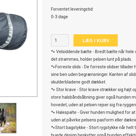
Forventet leveringstid:
0-3 dage
🐾 Velsiddende bælte - Bredt bælte når hele ve
det strammes, holder pelsen lunt på plads.
🐾Forreste slids - De forreste slidser tillad
sine ben uden begrænsninger. Kanten af slid
skulderbladene godt dækket.
🐾 Stor krave - Stor krave strækker sig højt 
store halsbåndsåbning giver også hunden m
hovedet, uden at pelsen rejser sig fra ryggen
🐾 Halespalte - Giver hunden mulighed for a
uden at påvirke pelsens pasform eller dækni
🐾Stort bagstykke - Stort rygstykke når helt ti
buede design beskytter også hunden effekti