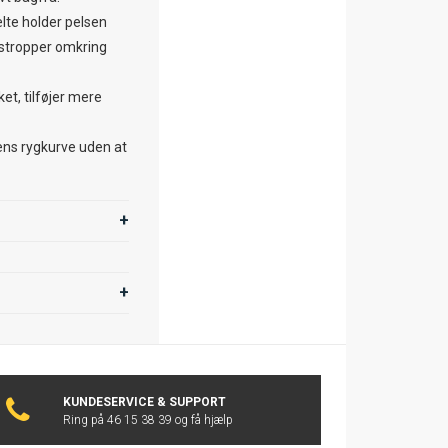
te holder pelsen
gsstropper omkring
et, tilføjer mere
ns rygkurve uden at
KUNDESERVICE & SUPPORT
Ring på 46 15 38 39 og få hjælp