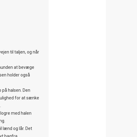
jen til taljen, og når
er hunden at bevæge
sen holder også
op på halsen. Den
ulighed for at sænke
.
t logre med halen
ng.
l lænd og lår. Det
vt bagfra.