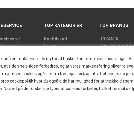
ESERVICE
TOP KATEGORIER
TOP BRANDS
ydelsesret
Kosttilskud
HOKAMIX
g Levering
Foder
HVALPESTART R
de
Godbidder
Thule hundbure
nå en funktionel side og for at huske dine foretrukne indstillinger. Ved 
kens åbningstider
Udstyr
GRAU
r, at siden hele tiden forbedres, og at vores markedsføring bliver relevan
label
Pelspleje
STARMARK
i form af egne cookies og/eller fra tredjeparter), og at vi behandler de p
kt
Pleje
VARIOCAGE-MIM
res cookiepolitik hvor du også altid har mulighed for at trække dit sam
and/Greendog
Hjemmet & Bilen
a. Navnet på de forskellige typer af cookies fortæller, hvilket formål de t
der
Brands
d
r
ogin
g om B2B
itter