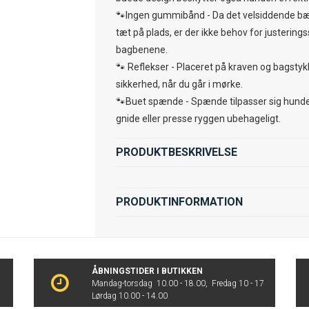
🐾Ingen gummibånd - Da det velsiddende bæl
tæt på plads, er der ikke behov for justerin
bagbenene.
🐾 Reflekser - Placeret på kraven og bagstykk
sikkerhed, når du går i mørke.
🐾Buet spænde - Spænde tilpasser sig hunde
gnide eller presse ryggen ubehageligt.
PRODUKTBESKRIVELSE
PRODUKTINFORMATION
ÅBNINGSTIDER I BUTIKKEN
Mandag-torsdag 10.00 - 18.00, Fredag 10 - 17
Lørdag 10.00 - 14.00