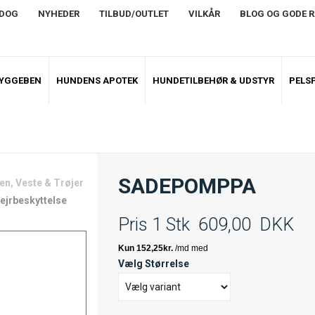
NDOG
NYHEDER
TILBUD/OUTLET
VILKÅR
BLOG OG GODE 
TYGGEBEN
HUNDENS APOTEK
HUNDETILBEHØR & UDSTYR
PELSP
SADEPOMPPA
, Veste & Trøjer
ejrbeskyttelse
Pris 1 Stk
609,00
DKK
Vælg Størrelse