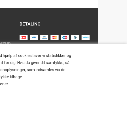
BETALING
AIZUP
TILMELD NYHEDSBREV
hjælp af cookies laver vi statistikker og
t for dig. Hvis du giver dit samtykke, så
Tilmeld dig vores nyhedsbrev og
ersonoplysninger, som indsamles via de
modtag eksklusive tilbud og nyheder i
SAFE
tykke tilbage.
shoppen. Du kan til en hver tid afmelde
jener.
igen.