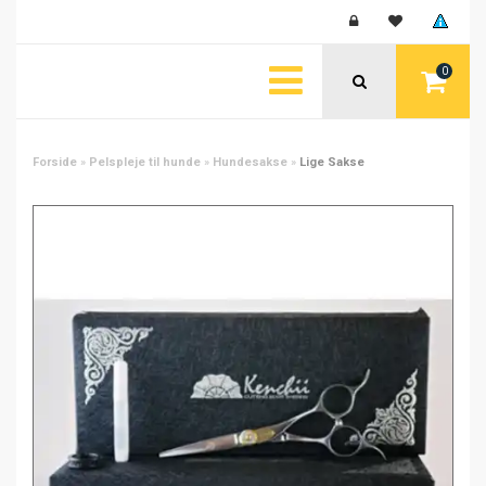
0
Forside
»
Pelspleje til hunde
»
Hundesakse
»
Lige Sakse