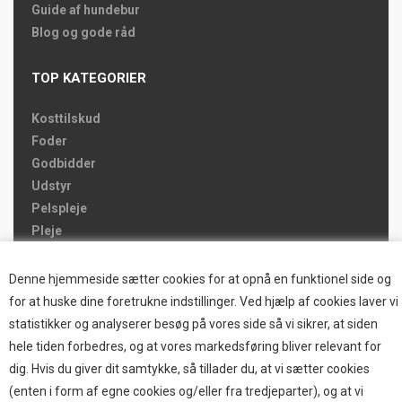
Guide af hundebur
Blog og gode råd
TOP KATEGORIER
Kosttilskud
Foder
Godbidder
Udstyr
Pelspleje
Pleje
Hjemmet & Bilen
Brands
Denne hjemmeside sætter cookies for at opnå en funktionel side og
for at huske dine foretrukne indstillinger. Ved hjælp af cookies laver vi
TOP BRANDS
statistikker og analyserer besøg på vores side så vi sikrer, at siden
hele tiden forbedres, og at vores markedsføring bliver relevant for
HOKAMIX
dig. Hvis du giver dit samtykke, så tillader du, at vi sætter cookies
HVALPESTART RAIZUP
(enten i form af egne cookies og/eller fra tredjeparter), og at vi