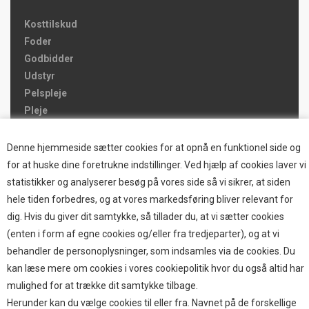
Kosttilskud
Foder
Godbidder
Udstyr
Pelspleje
Pleje
Hjemmet & Bilen
Brands
Denne hjemmeside sætter cookies for at opnå en funktionel side og
for at huske dine foretrukne indstillinger. Ved hjælp af cookies laver vi
TOP BRANDS
statistikker og analyserer besøg på vores side så vi sikrer, at siden
hele tiden forbedres, og at vores markedsføring bliver relevant for
HOKAMIX
dig. Hvis du giver dit samtykke, så tillader du, at vi sætter cookies
HVALPESTART RAIZUP
(enten i form af egne cookies og/eller fra tredjeparter), og at vi
Thule hundbure
behandler de personoplysninger, som indsamles via de cookies. Du
GRAU
kan læse mere om cookies i vores cookiepolitik hvor du også altid har
STARMARK
mulighed for at trække dit samtykke tilbage.
VARIOCAGE-MIMSAFE
Herunder kan du vælge cookies til eller fra. Navnet på de forskellige