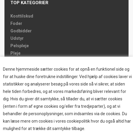
TOP KATEGORIER
Kosttilskud
Foder
Godbidder
Udstyr
Pelspleje
Pleje
Hjemmet & Bilen
Brands
Denne hjemmeside sætter cookies for at opnå en funktionel side og
for at huske dine foretrukne indstillinger. Ved hjælp af cookies laver vi
TOP BRANDS
statistikker og analyserer besøg på vores side så vi sikrer, at siden
hele tiden forbedres, og at vores markedsføring bliver relevant for
HOKAMIX
dig. Hvis du giver dit samtykke, så tillader du, at vi sætter cookies
HVALPESTART RAIZUP
(enten i form af egne cookies og/eller fra tredjeparter), og at vi
Thule hundbure
behandler de personoplysninger, som indsamles via de cookies. Du
GRAU
kan læse mere om cookies i vores cookiepolitik hvor du også altid har
STARMARK
mulighed for at trække dit samtykke tilbage.