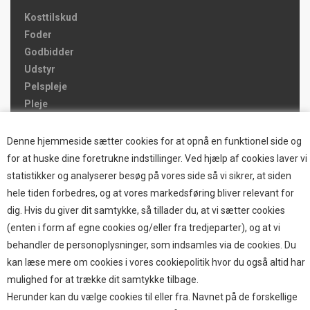
Kosttilskud
Foder
Godbidder
Udstyr
Pelspleje
Pleje
Hjemmet & Bilen
Brands
Denne hjemmeside sætter cookies for at opnå en funktionel side og
for at huske dine foretrukne indstillinger. Ved hjælp af cookies laver vi
TOP BRANDS
statistikker og analyserer besøg på vores side så vi sikrer, at siden
hele tiden forbedres, og at vores markedsføring bliver relevant for
HOKAMIX
dig. Hvis du giver dit samtykke, så tillader du, at vi sætter cookies
HVALPESTART RAIZUP
(enten i form af egne cookies og/eller fra tredjeparter), og at vi
Thule hundbure
behandler de personoplysninger, som indsamles via de cookies. Du
GRAU
kan læse mere om cookies i vores cookiepolitik hvor du også altid har
STARMARK
mulighed for at trække dit samtykke tilbage.
VARIOCAGE-MIMSAFE
Herunder kan du vælge cookies til eller fra. Navnet på de forskellige