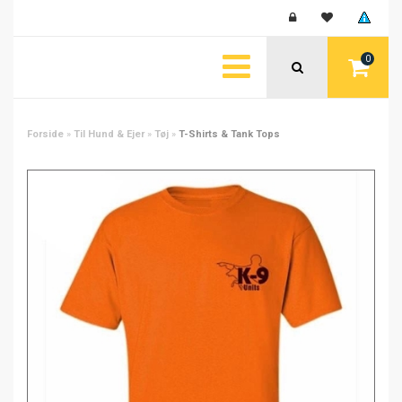
0
Forside
»
Til Hund & Ejer
»
Tøj
»
T-Shirts & Tank Tops