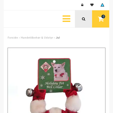
0
Forside
»
Hundetilbehør & Udstyr
»
Jul