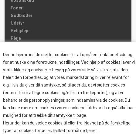
Kosttilskud
Foder
Godbidder
Udstyr
Pelspleje
Pleje
Hjemmet & Bilen
Brands
Denne hjemmeside sætter cookies for at opnå en funktionel side og
for at huske dine foretrukne indstillinger. Ved hjælp af cookies laver vi
TOP BRANDS
statistikker og analyserer besøg på vores side så vi sikrer, at siden
hele tiden forbedres, og at vores markedsføring bliver relevant for
HOKAMIX
dig. Hvis du giver dit samtykke, så tillader du, at vi sætter cookies
HVALPESTART RAIZUP
(enten i form af egne cookies og/eller fra tredjeparter), og at vi
Thule hundbure
behandler de personoplysninger, som indsamles via de cookies. Du
GRAU
kan læse mere om cookies i vores cookiepolitik hvor du også altid har
STARMARK
mulighed for at trække dit samtykke tilbage.
VARIOCAGE-MIMSAFE
Herunder kan du vælge cookies til eller fra. Navnet på de forskellige
typer af cookies fortæller, hvilket formål de tjener.
BETALING