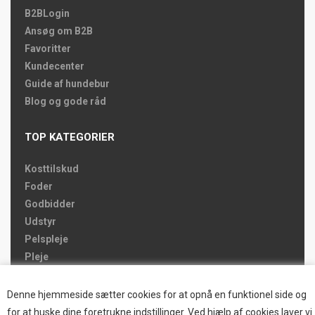
B2BLogin
Ansøg om B2B
Favoritter
Kundecenter
Guide af hundebur
Blog og gode råd
TOP KATEGORIER
Kosttilskud
Foder
Godbidder
Udstyr
Pelspleje
Pleje
Hjemmet & Bilen
Brands
Denne hjemmeside sætter cookies for at opnå en funktionel side og
for at huske dine foretrukne indstillinger. Ved hjælp af cookies laver vi