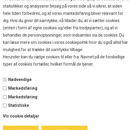
TOP BRANDS
statistikker og analyserer besøg på vores side så vi sikrer, at siden
hele tiden forbedres, og at vores markedsføring bliver relevant for
HOKAMIX
dig. Hvis du giver dit samtykke, så tillader du, at vi sætter cookies
HVALPESTART RAIZUP
(enten i form af egne cookies og/eller fra tredjeparter), og at vi
Thule hundbure
behandler de personoplysninger, som indsamles via de cookies. Du
GRAU
kan læse mere om cookies i vores cookiepolitik hvor du også altid har
STARMARK
mulighed for at trække dit samtykke tilbage.
VARIOCAGE-MIMSAFE
Herunder kan du vælge cookies til eller fra. Navnet på de forskellige
typer af cookies fortæller, hvilket formål de tjener.
BETALING
Nødvendige
Markedsføring
TILMELD NYHEDSBREV
Markedsføring
Statistiske
Tilmeld dig vores nyhedsbrev og modtag eksklusive tilbud
Vis cookie detaljer
og nyheder i shoppen. Du kan til en hver tid afmelde igen.