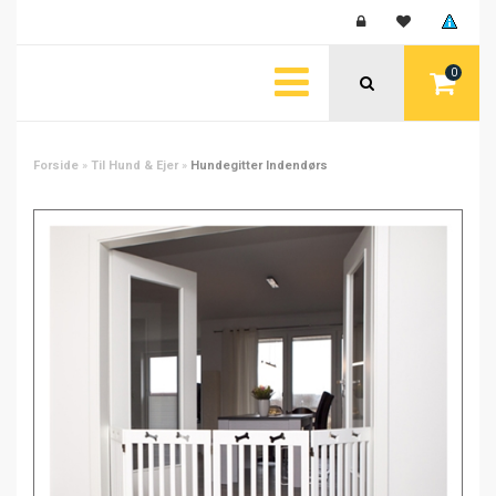
0
Forside
»
Til Hund & Ejer
»
Hundegitter Indendørs