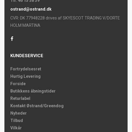
Tlf. 46 15 38 39
ostrand@ostrand.dk
CVR: DK 77948228 drives af SKYESCOT TRADING V/DORTE
HOLM MARTINA
KUNDESERVICE
Fortrydelsesret
Hurtig Levering
Forside
Butikkens åbningstider
Returlabel
Kontakt Østrand/Greendog
Nyheder
Tilbud
Vilkår