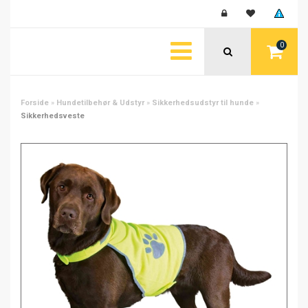
0
Forside
»
Hundetilbehør & Udstyr
»
Sikkerhedsudstyr til hunde
»
Sikkerhedsveste