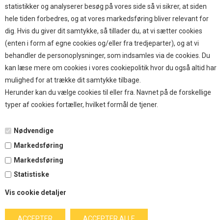
TOP BRANDS
statistikker og analyserer besøg på vores side så vi sikrer, at siden
hele tiden forbedres, og at vores markedsføring bliver relevant for
HOKAMIX
dig. Hvis du giver dit samtykke, så tillader du, at vi sætter cookies
HVALPESTART RAIZUP
(enten i form af egne cookies og/eller fra tredjeparter), og at vi
Thule hundbure
behandler de personoplysninger, som indsamles via de cookies. Du
GRAU
kan læse mere om cookies i vores cookiepolitik hvor du også altid har
STARMARK
mulighed for at trække dit samtykke tilbage.
VARIOCAGE-MIMSAFE
Herunder kan du vælge cookies til eller fra. Navnet på de forskellige
typer af cookies fortæller, hvilket formål de tjener.
BETALING
Nødvendige
Markedsføring
TILMELD NYHEDSBREV
Markedsføring
Statistiske
Tilmeld dig vores nyhedsbrev og modtag eksklusive tilbud
Vis cookie detaljer
og nyheder i shoppen. Du kan til en hver tid afmelde igen.