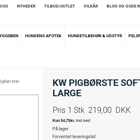
NDOG
NYHEDER
TILBUD/OUTLET
VILKÅR
BLOG OG GODE 
TYGGEBEN
HUNDENS APOTEK
HUNDETILBEHØR & UDSTYR
PELSP
KW PIGBØRSTE SOF
igbørster
LARGE
Pris 1 Stk
219,00
DKK
På lager
Forventet leveringstid: