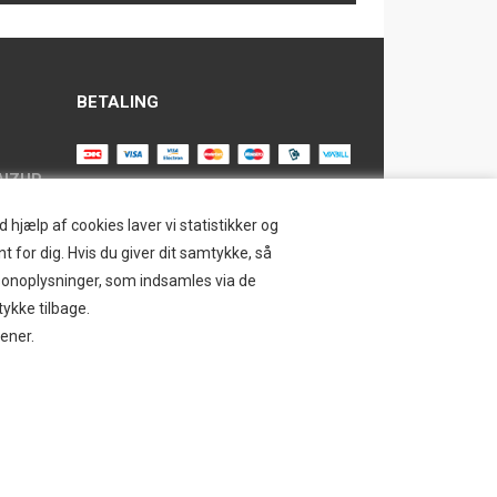
BETALING
AIZUP
TILMELD NYHEDSBREV
hjælp af cookies laver vi statistikker og
t for dig. Hvis du giver dit samtykke, så
Tilmeld dig vores nyhedsbrev og
ersonoplysninger, som indsamles via de
modtag eksklusive tilbud og nyheder i
SAFE
tykke tilbage.
shoppen. Du kan til en hver tid afmelde
jener.
igen.