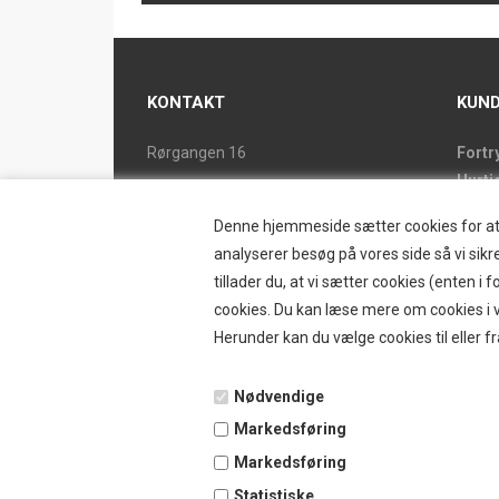
KONTAKT
KUND
Rørgangen 16
Fortr
Hurti
2690 Karlslunde
Forsi
Tlf. 46 15 38 39
Denne hjemmeside sætter cookies for at op
Butik
ostrand@ostrand.dk
analyserer besøg på vores side så vi sikre
Retur
tillader du, at vi sætter cookies (enten 
CVR: DK 77948228 drives af
Konta
cookies. Du kan læse mere om cookies i vo
SKYESCOT TRADING V/DORTE HOLM
Østr
Herunder kan du vælge cookies til eller fr
MARTINA
Nyhe
Tilbu
Nødvendige
Vilkå
Markedsføring
B2BL
Ansø
Markedsføring
Favor
Statistiske