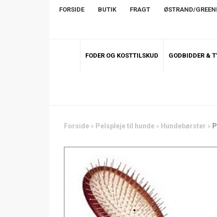
FORSIDE
BUTIK
FRAGT
ØSTRAND/GREE
FODER OG KOSTTILSKUD
GODBIDDER & 
Forside
»
Pelspleje til hunde
»
Hundebørster
»
P