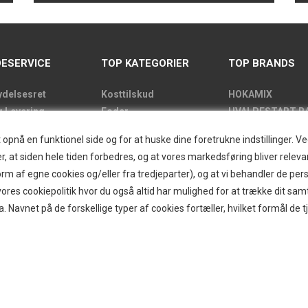
ESERVICE
TOP KATEGORIER
TOP BRANDS
ydelsesret
Kosttilskud
HOKAMIX
g Levering
Foder
HVALPESTART R
de
Godbidder
Thule hundbure
nå en funktionel side og for at huske dine foretrukne indstillinger. Ved 
kens åbningstider
Udstyr
GRAU
r, at siden hele tiden forbedres, og at vores markedsføring bliver relevan
label
Pelspleje
STARMARK
i form af egne cookies og/eller fra tredjeparter), og at vi behandler de p
kt
Pleje
VARIOCAGE-MIM
res cookiepolitik hvor du også altid har mulighed for at trække dit sam
and/Greendog
Hjemmet & Bilen
a. Navnet på de forskellige typer af cookies fortæller, hvilket formål de t
der
Brands
d
r
ogin
g om B2B
itter