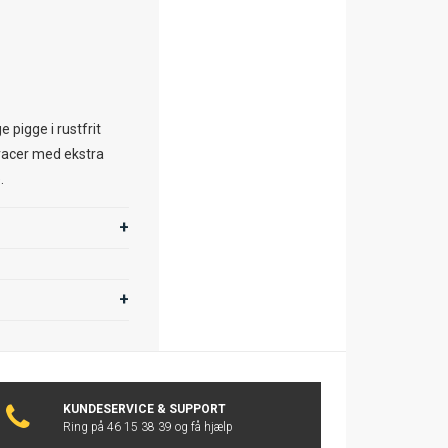
 pigge i rustfrit
-racer med ekstra
.
KUNDESERVICE & SUPPORT
Ring på 46 15 38 39 og få hjælp