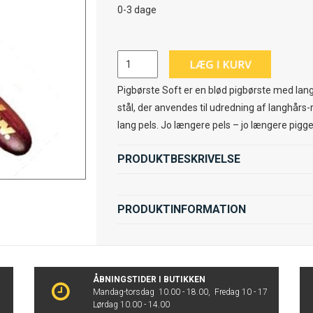
0-3 dage
Pigbørste Soft er en blød pigbørste med lange
stål, der anvendes til udredning af langhårs
lang pels. Jo længere pels – jo længere pigge
PRODUKTBESKRIVELSE
PRODUKTINFORMATION
ÅBNINGSTIDER I BUTIKKEN
Mandag-torsdag 10.00 - 18.00, Fredag 10 - 17
Lørdag 10.00 - 14.00