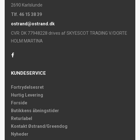
2690 Karlslunde
Tlf. 46 15 38 39
ostrand@ostrand.dk
CVR: DK 77948228 drives af SKYESCOT TRADING V/DORTE
HOLM MARTINA
KUNDESERVICE
Fortrydelsesret
Hurtig Levering
Forside
Butikkens åbningstider
Returlabel
Kontakt Østrand/Greendog
Nyheder