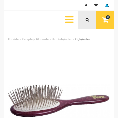
0
Forside
»
Pelspleje til hunde
»
Hundebørster
»
Pigbørster