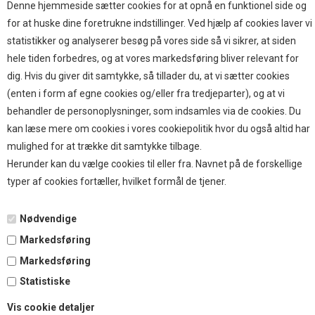
Brands
Denne hjemmeside sætter cookies for at opnå en funktionel side og
for at huske dine foretrukne indstillinger. Ved hjælp af cookies laver vi
TOP BRANDS
statistikker og analyserer besøg på vores side så vi sikrer, at siden
hele tiden forbedres, og at vores markedsføring bliver relevant for
HOKAMIX
dig. Hvis du giver dit samtykke, så tillader du, at vi sætter cookies
HVALPESTART RAIZUP
(enten i form af egne cookies og/eller fra tredjeparter), og at vi
Thule hundbure
behandler de personoplysninger, som indsamles via de cookies. Du
GRAU
kan læse mere om cookies i vores cookiepolitik hvor du også altid har
STARMARK
mulighed for at trække dit samtykke tilbage.
VARIOCAGE-MIMSAFE
Herunder kan du vælge cookies til eller fra. Navnet på de forskellige
typer af cookies fortæller, hvilket formål de tjener.
BETALING
Nødvendige
Markedsføring
TILMELD NYHEDSBREV
Markedsføring
Statistiske
Tilmeld dig vores nyhedsbrev og modtag eksklusive tilbud
Vis cookie detaljer
og nyheder i shoppen. Du kan til en hver tid afmelde igen.