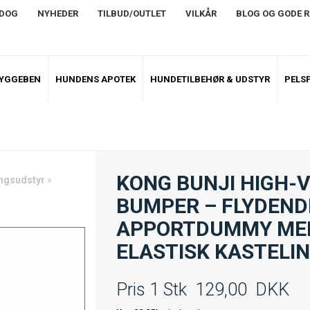
NDOG
NYHEDER
TILBUD/OUTLET
VILKÅR
BLOG OG GODE 
TYGGEBEN
HUNDENS APOTEK
HUNDETILBEHØR & UDSTYR
PELSP
KONG BUNJI HIGH-V
ngsudstyr
»
BUMPER – FLYDEND
APPORTDUMMY ME
ELASTISK KASTELI
Pris 1 Stk
129,00
DKK