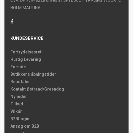
CVR: DK 77948228 drives af SKYESCOT TRADING V/DORTE
HOLM MARTINA
KUNDESERVICE
Fortrydelsesret
Hurtig Levering
Forside
Butikkens åbningstider
Returlabel
Kontakt Østrand/Greendog
Nyheder
Tilbud
Vilkår
B2BLogin
Ansøg om B2B