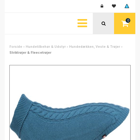
0
Forside
»
Hundetilbehør & Udstyr
»
Hundedækken, Veste & Trøjer
»
Striktrøjer & Fleecetrøjer