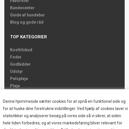
Favoritter
Kundecenter
Guide af hundebur
Blog og gode råd
TOP KATEGORIER
Kosttilskud
Foder
Godbidder
Udstyr
Pelspleje
Pleje
Hjemmet & Bilen
Brands
Denne hjemmeside sætter cookies for at opnå en funktionel side og
for at huske dine foretrukne indstillinger. Ved hjælp af cookies laver vi
TOP BRANDS
statistikker og analyserer besøg på vores side så vi sikrer, at siden
hele tiden forbedres, og at vores markedsføring bliver relevant for
HOKAMIX