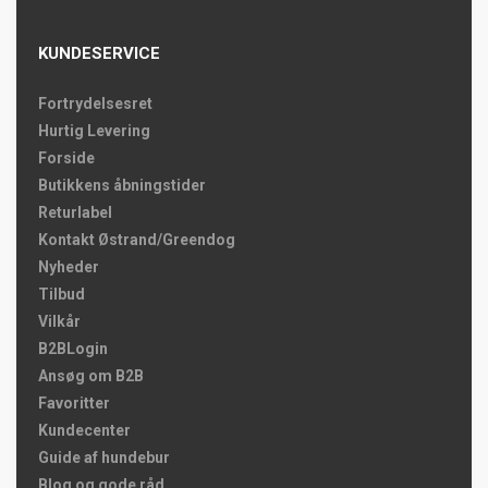
KUNDESERVICE
Fortrydelsesret
Hurtig Levering
Forside
Butikkens åbningstider
Returlabel
Kontakt Østrand/Greendog
Nyheder
Tilbud
Vilkår
B2BLogin
Ansøg om B2B
Favoritter
Kundecenter
Guide af hundebur
Blog og gode råd