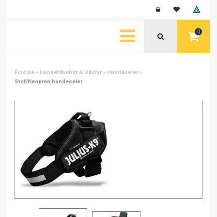
0
Forside
»
Hundetilbehør & Udstyr
»
Hundeseler
»
Stof/Neopren hundeseler