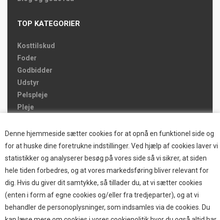
TOP KATEGORIER
Kosttilskud
Foder
Godbidder
Udstyr
Pelspleje
Pleje
Hjemmet & Bilen
Brands
Denne hjemmeside sætter cookies for at opnå en funktionel side og
for at huske dine foretrukne indstillinger. Ved hjælp af cookies laver vi
TOP BRANDS
statistikker og analyserer besøg på vores side så vi sikrer, at siden
hele tiden forbedres, og at vores markedsføring bliver relevant for
HOKAMIX
dig. Hvis du giver dit samtykke, så tillader du, at vi sætter cookies
HVALPESTART RAIZUP
(enten i form af egne cookies og/eller fra tredjeparter), og at vi
Thule hundbure
behandler de personoplysninger, som indsamles via de cookies. Du
GRAU
kan læse mere om cookies i vores cookiepolitik hvor du også altid har