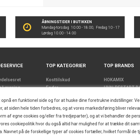
ÅBNINGSTIDER I BUTIKKEN
Mandag-torsdag 10.00 - 18.00, Fredag 10 - 17
Lørdag 10.00 - 14.00
ESERVICE
TOP KATEGORIER
TOP BRANDS
ydelsesret
Kosttilskud
HOKAMIX
g Levering
Foder
HVALPESTART R
de
Godbidder
Thule hundbure
nå en funktionel side og for at huske dine foretrukne indstillinger. Ved 
kens åbningstider
Udstyr
GRAU
r, at siden hele tiden forbedres, og at vores markedsføring bliver relevan
label
Pelspleje
STARMARK
i form af egne cookies og/eller fra tredjeparter), og at vi behandler de p
kt
Pleje
VARIOCAGE-MIM
res cookiepolitik hvor du også altid har mulighed for at trække dit sam
and/Greendog
Hjemmet & Bilen
a. Navnet på de forskellige typer af cookies fortæller, hvilket formål de t
der
Brands