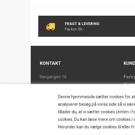
FRAGT & LEVERING
Fra kun 39,-
KONTAKT
KUND
Rørgangen 16
Fortr
Hurti
2690 Karlslunde
Forsi
Tlf. 46 15 38 39
Denne hjemmeside sætter cookies for at op
Butik
ostrand@ostrand.dk
analyserer besøg på vores side så vi sikre
Retur
tillader du, at vi sætter cookies (enten 
CVR: DK 77948228 drives af
Konta
cookies. Du kan læse mere om cookies i vo
SKYESCOT TRADING V/DORTE HOLM
Østr
Herunder kan du vælge cookies til eller fr
MARTINA
Nyhe