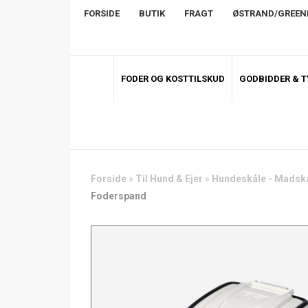
FORSIDE
BUTIK
FRAGT
ØSTRAND/GREE
FODER OG KOSTTILSKUD
GODBIDDER & 
Forside
»
Til Hund & Ejer
»
Hundeskåle - Madskå
Foderspand