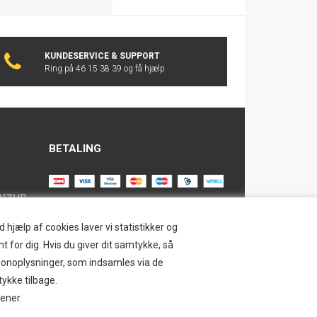
KUNDESERVICE & SUPPORT
Ring på 46 15 38 39 og få hjælp
BETALING
AIZUP
TILMELD NYHEDSBREV
hjælp af cookies laver vi statistikker og
t for dig. Hvis du giver dit samtykke, så
Tilmeld dig vores nyhedsbrev og
ersonoplysninger, som indsamles via de
modtag eksklusive tilbud og nyheder i
SAFE
tykke tilbage.
shoppen. Du kan til en hver tid afmelde
jener.
igen.