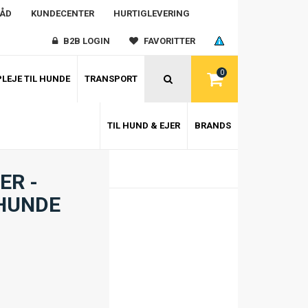
RÅD
KUNDECENTER
HURTIGLEVERING
B2B LOGIN
FAVORITTER
0
LEJE TIL HUNDE
TRANSPORT
TIL HUND & EJER
BRANDS
ER -
 HUNDE