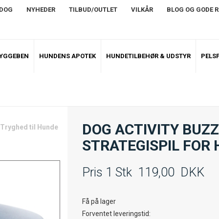
NDOG
NYHEDER
TILBUD/OUTLET
VILKÅR
BLOG OG GODE 
TYGGEBEN
HUNDENS APOTEK
HUNDETILBEHØR & UDSTYR
PELSP
DOG ACTIVITY BUZZ
 Tryghed til Hunde
STRATEGISPIL FOR
Pris 1 Stk
119,00
DKK
Få på lager
Forventet leveringstid: