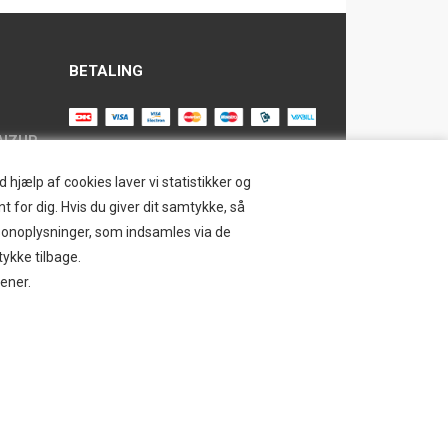
BETALING
AIZUP
TILMELD NYHEDSBREV
hjælp af cookies laver vi statistikker og
t for dig. Hvis du giver dit samtykke, så
Tilmeld dig vores nyhedsbrev og
ersonoplysninger, som indsamles via de
modtag eksklusive tilbud og nyheder i
SAFE
tykke tilbage.
shoppen. Du kan til en hver tid afmelde
jener.
igen.