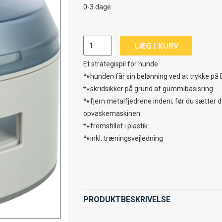
0-3 dage
Et strategispil for hunde
🐾hunden får sin belønning ved at trykke på
🐾skridsikker på grund af gummibasisring
🐾fjern metalfjedrene indeni, før du sætter d
opvaskemaskinen
🐾fremstillet i plastik
🐾inkl. træningsvejledning
PRODUKTBESKRIVELSE