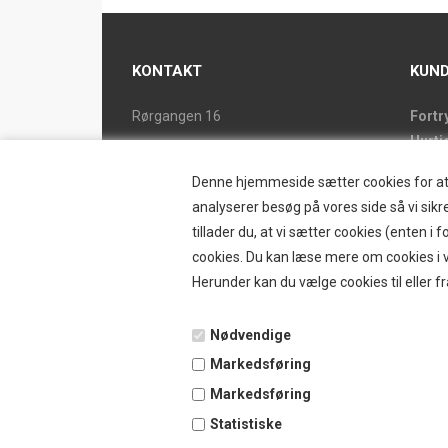
KONTAKT
KUND
Rørgangen 16
Fortr
Hurti
2690 Karlslunde
Forsi
Tlf. 46 15 38 39
Denne hjemmeside sætter cookies for at op
Butik
ostrand@ostrand.dk
analyserer besøg på vores side så vi sikre
Retur
tillader du, at vi sætter cookies (enten 
CVR: DK 77948228 drives af
Konta
cookies. Du kan læse mere om cookies i vo
SKYESCOT TRADING V/DORTE HOLM
Østr
Herunder kan du vælge cookies til eller fr
MARTINA
Nyhe
Tilbu
Nødvendige
Vilkå
Markedsføring
B2BL
Ansø
Markedsføring
Favor
Statistiske
Kund