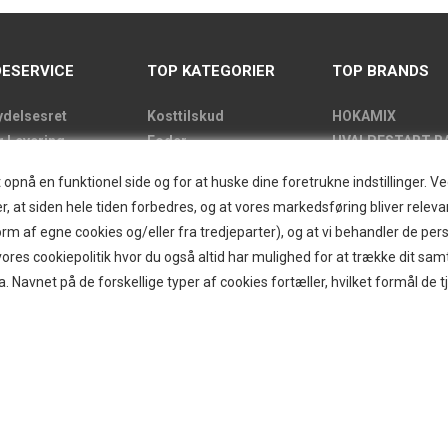
ESERVICE
TOP KATEGORIER
TOP BRANDS
ydelsesret
Kosttilskud
HOKAMIX
g Levering
Foder
HVALPESTART R
de
Godbidder
Thule hundbure
nå en funktionel side og for at huske dine foretrukne indstillinger. Ved 
kens åbningstider
Udstyr
GRAU
r, at siden hele tiden forbedres, og at vores markedsføring bliver relevan
label
Pelspleje
STARMARK
i form af egne cookies og/eller fra tredjeparter), og at vi behandler de p
kt
Pleje
VARIOCAGE-MIM
res cookiepolitik hvor du også altid har mulighed for at trække dit sam
and/Greendog
Hjemmet & Bilen
a. Navnet på de forskellige typer af cookies fortæller, hvilket formål de t
der
Brands
d
r
ogin
g om B2B
itter
ecenter