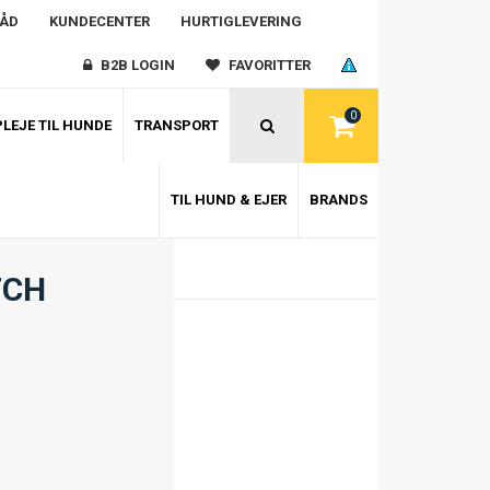
RÅD
KUNDECENTER
HURTIGLEVERING
B2B LOGIN
FAVORITTER
0
LEJE TIL HUNDE
TRANSPORT
TIL HUND & EJER
BRANDS
TCH