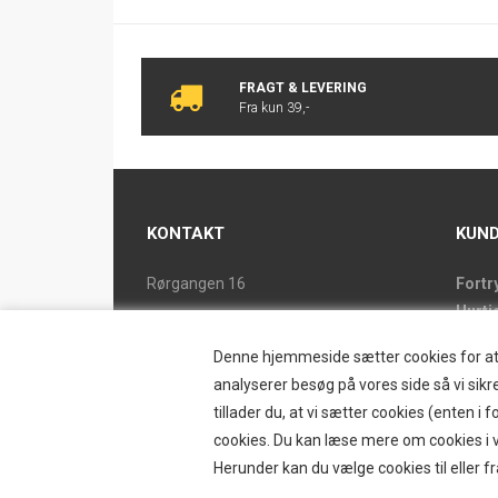
FRAGT & LEVERING
Fra kun 39,-
KONTAKT
KUND
Rørgangen 16
Fortr
Hurti
2690 Karlslunde
Forsi
Tlf. 46 15 38 39
Denne hjemmeside sætter cookies for at op
Butik
ostrand@ostrand.dk
analyserer besøg på vores side så vi sikre
Retur
tillader du, at vi sætter cookies (enten 
CVR: DK 77948228 drives af
Konta
cookies. Du kan læse mere om cookies i vo
SKYESCOT TRADING V/DORTE HOLM
Østr
Herunder kan du vælge cookies til eller fr
MARTINA
Nyhe