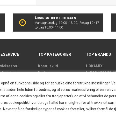
ÅBNINGSTIDER I BUTIKKEN
Mandag-torsdag 10.00 - 18.00, Fredag 10 - 17
Lørdag 10.00 - 14.00
ESERVICE
TOP KATEGORIER
TOP BRANDS
ydelsesret
Kosttilskud
HOKAMIX
g Levering
Foder
HVALPESTART R
de
Godbidder
Thule hundbure
nå en funktionel side og for at huske dine foretrukne indstillinger. Ved 
kens åbningstider
Udstyr
GRAU
r, at siden hele tiden forbedres, og at vores markedsføring bliver relevan
label
Pelspleje
STARMARK
i form af egne cookies og/eller fra tredjeparter), og at vi behandler de p
kt
Pleje
VARIOCAGE-MIM
res cookiepolitik hvor du også altid har mulighed for at trække dit sam
and/Greendog
Hjemmet & Bilen
a. Navnet på de forskellige typer af cookies fortæller, hvilket formål de t
der
Brands