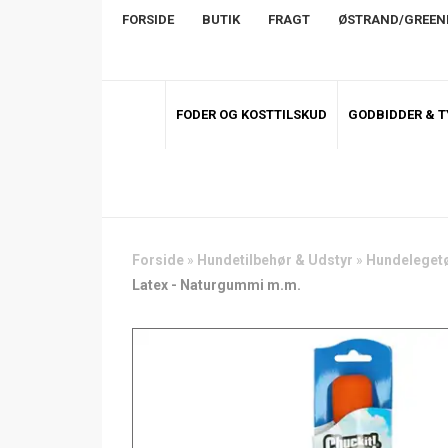
FORSIDE
BUTIK
FRAGT
ØSTRAND/GREE
FODER OG KOSTTILSKUD
GODBIDDER & 
Forside
»
Hundetilbehør & Udstyr
»
Hundeleget
Latex - Naturgummi m.m.