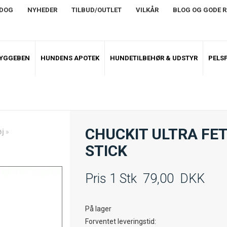
NDOG
NYHEDER
TILBUD/OUTLET
VILKÅR
BLOG OG GODE 
TYGGEBEN
HUNDENS APOTEK
HUNDETILBEHØR & UDSTYR
PELSP
CHUCKIT ULTRA FE
øj
»
STICK
Pris 1 Stk
79,00
DKK
På lager
Forventet leveringstid: