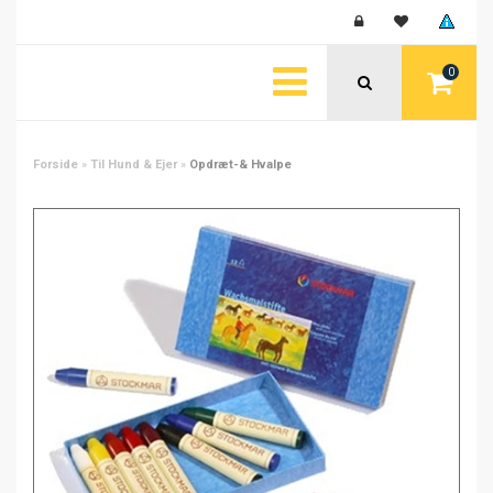
0
Forside
»
Til Hund & Ejer
»
Opdræt-& Hvalpe