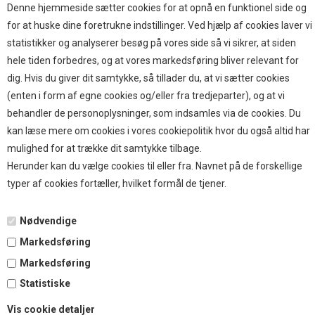
Brands
Denne hjemmeside sætter cookies for at opnå en funktionel side og
for at huske dine foretrukne indstillinger. Ved hjælp af cookies laver vi
TOP BRANDS
statistikker og analyserer besøg på vores side så vi sikrer, at siden
hele tiden forbedres, og at vores markedsføring bliver relevant for
HOKAMIX
dig. Hvis du giver dit samtykke, så tillader du, at vi sætter cookies
HVALPESTART RAIZUP
(enten i form af egne cookies og/eller fra tredjeparter), og at vi
Thule hundbure
behandler de personoplysninger, som indsamles via de cookies. Du
GRAU
kan læse mere om cookies i vores cookiepolitik hvor du også altid har
STARMARK
mulighed for at trække dit samtykke tilbage.
VARIOCAGE-MIMSAFE
Herunder kan du vælge cookies til eller fra. Navnet på de forskellige
typer af cookies fortæller, hvilket formål de tjener.
BETALING
Nødvendige
Markedsføring
TILMELD NYHEDSBREV
Markedsføring
Statistiske
Tilmeld dig vores nyhedsbrev og modtag eksklusive tilbud
Vis cookie detaljer
og nyheder i shoppen. Du kan til en hver tid afmelde igen.