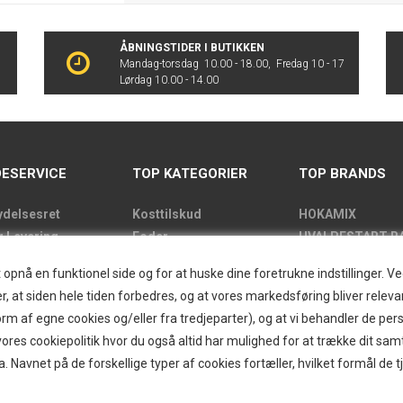
ÅBNINGSTIDER I BUTIKKEN
Mandag-torsdag 10.00 - 18.00, Fredag 10 - 17
Lørdag 10.00 - 14.00
ESERVICE
TOP KATEGORIER
TOP BRANDS
ydelsesret
Kosttilskud
HOKAMIX
g Levering
Foder
HVALPESTART R
de
Godbidder
Thule hundbure
nå en funktionel side og for at huske dine foretrukne indstillinger. Ved 
kens åbningstider
Udstyr
GRAU
r, at siden hele tiden forbedres, og at vores markedsføring bliver relevan
label
Pelspleje
STARMARK
i form af egne cookies og/eller fra tredjeparter), og at vi behandler de p
kt
Pleje
VARIOCAGE-MIM
res cookiepolitik hvor du også altid har mulighed for at trække dit sam
and/Greendog
Hjemmet & Bilen
a. Navnet på de forskellige typer af cookies fortæller, hvilket formål de t
der
Brands
d