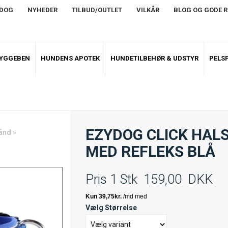
NDOG
NYHEDER
TILBUD/OUTLET
VILKÅR
BLOG OG GODE 
TYGGEBEN
HUNDENS APOTEK
HUNDETILBEHØR & UDSTYR
PELSP
EZYDOG CLICK HAL
ånd
»
MED REFLEKS BLÅ
Pris 1 Stk
159,00
DKK
Vælg Størrelse