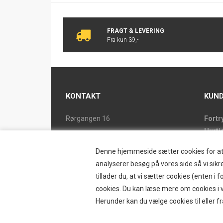
FRAGT & LEVERING
Fra kun 39,-
KONTAKT
KUND
Rørgangen 16
Fortr
Hurti
2690 Karlslunde
Forsi
Tlf. 46 15 38 39
Denne hjemmeside sætter cookies for at op
Butik
ostrand@ostrand.dk
analyserer besøg på vores side så vi sikre
Retur
tillader du, at vi sætter cookies (enten 
CVR: DK 77948228 drives af
Konta
cookies. Du kan læse mere om cookies i vo
SKYESCOT TRADING V/DORTE HOLM
Østr
Herunder kan du vælge cookies til eller fr
MARTINA
Nyhe
Tilbu