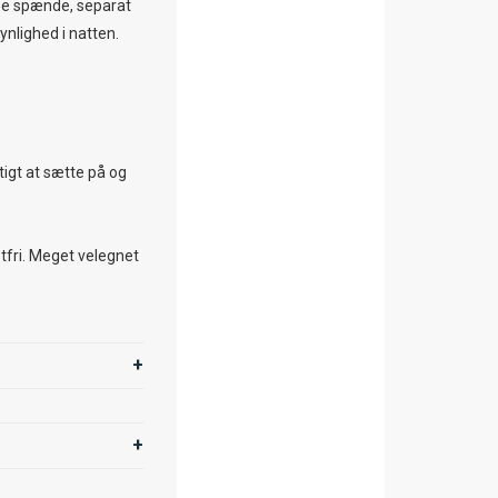
se spænde, separat
ynlighed i natten.
igt at sætte på og
stfri. Meget velegnet