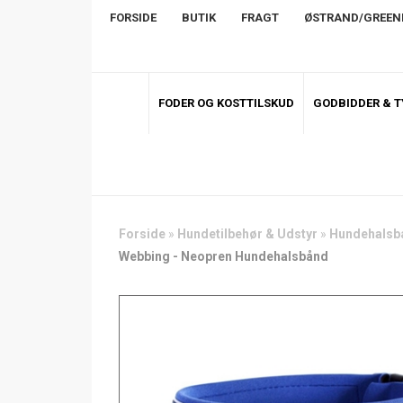
FORSIDE
BUTIK
FRAGT
ØSTRAND/GREE
FODER OG KOSTTILSKUD
GODBIDDER & 
Forside
»
Hundetilbehør & Udstyr
»
Hundehalsb
Webbing - Neopren Hundehalsbånd