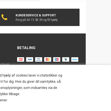
KUNDESERVICE & SUPPORT
Ring på 46 15 38 39 og få hjælp
BETALING
AIZUP
TILMELD NYHEDSBREV
hjælp af cookies laver vi statistikker og
t for dig. Hvis du giver dit samtykke, så
Tilmeld dig vores nyhedsbrev og
ersonoplysninger, som indsamles via de
modtag eksklusive tilbud og nyheder i
SAFE
tykke tilbage.
shoppen. Du kan til en hver tid afmelde
jener.
igen.