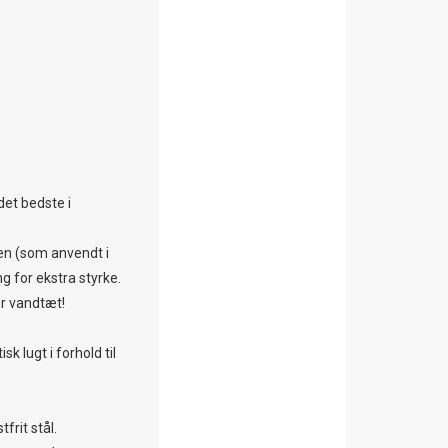
et bedste i
ren (som anvendt i
 for ekstra styrke.
er vandtæt!
k lugt i forhold til
frit stål.