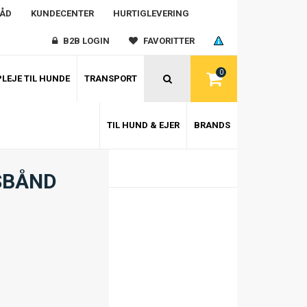
RÅD
KUNDECENTER
HURTIGLEVERING
B2B LOGIN
FAVORITTER
0
LEJE TIL HUNDE
TRANSPORT
TIL HUND & EJER
BRANDS
SBÅND