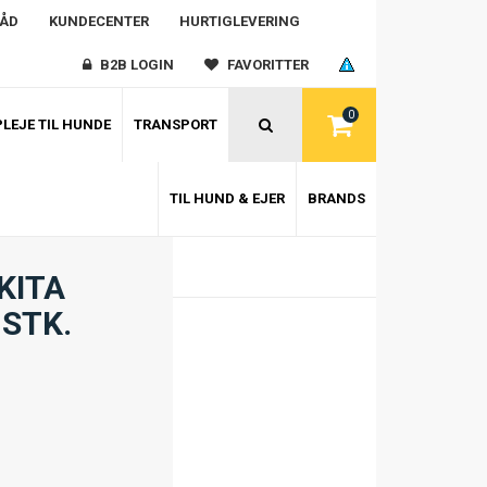
RÅD
KUNDECENTER
HURTIGLEVERING
B2B LOGIN
FAVORITTER
0
LEJE TIL HUNDE
TRANSPORT
TIL HUND & EJER
BRANDS
KITA
 STK.