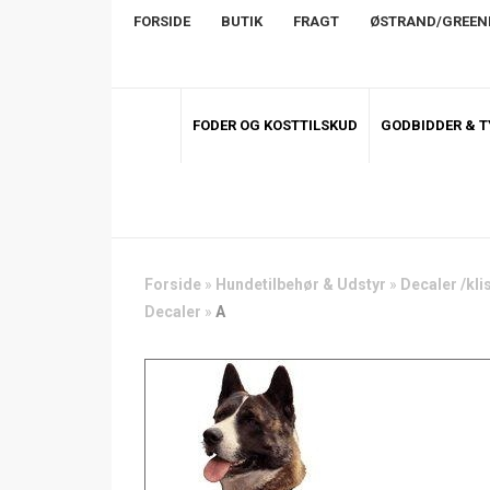
FORSIDE
BUTIK
FRAGT
ØSTRAND/GREE
FODER OG KOSTTILSKUD
GODBIDDER & 
Forside
»
Hundetilbehør & Udstyr
»
Decaler /kl
Decaler
»
A