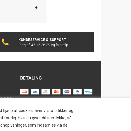
KUNDESERVICE & SUPPORT
Ring på 46 15 38 39 og få hjælp
BETALING
AIZUP
TILMELD NYHEDSBREV
hjælp af cookies laver vi statistikker og
t for dig. Hvis du giver dit samtykke, så
Tilmeld dig vores nyhedsbrev og
ersonoplysninger, som indsamles via de
modtag eksklusive tilbud og nyheder i
SAFE