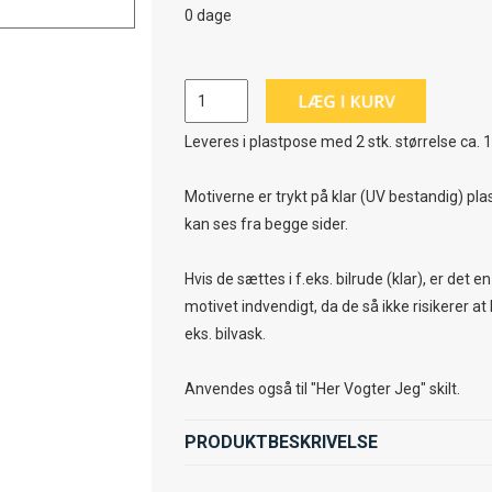
0 dage
Leveres i plastpose med 2 stk. størrelse ca. 
Motiverne er trykt på klar (UV bestandig) plas
kan ses fra begge sider.
Hvis de sættes i f.eks. bilrude (klar), er det e
motivet indvendigt, da de så ikke risikerer at 
eks. bilvask.
Anvendes også til "Her Vogter Jeg" skilt.
PRODUKTBESKRIVELSE