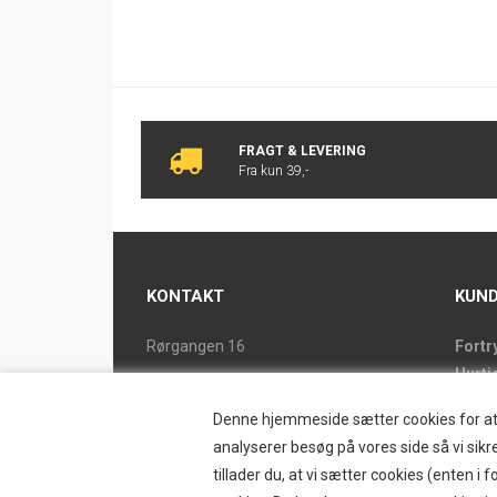
FRAGT & LEVERING
Fra kun 39,-
KONTAKT
KUND
Rørgangen 16
Fortr
Hurti
2690 Karlslunde
Forsi
Tlf. 46 15 38 39
Denne hjemmeside sætter cookies for at op
Butik
ostrand@ostrand.dk
analyserer besøg på vores side så vi sikre
Retur
tillader du, at vi sætter cookies (enten 
CVR: DK 77948228 drives af
Konta