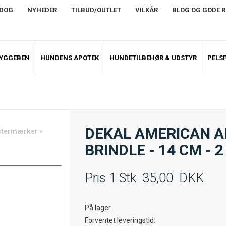
NDOG
NYHEDER
TILBUD/OUTLET
VILKÅR
BLOG OG GODE 
TYGGEBEN
HUNDENS APOTEK
HUNDETILBEHØR & UDSTYR
PELSP
DEKAL AMERICAN A
istermærker
»
BRINDLE - 14 CM - 2
Pris 1 Stk
35,00
DKK
På lager
Forventet leveringstid: