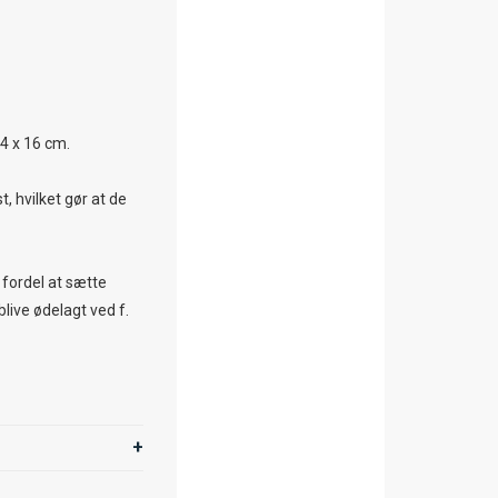
14 x 16 cm.
t, hvilket gør at de
n fordel at sætte
blive ødelagt ved f.