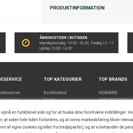
PRODUKTINFORMATION
ÅBNINGSTIDER I BUTIKKEN
Mandag-torsdag 10.00 - 18.00, Fredag 10 - 17
Lørdag 10.00 - 14.00
ESERVICE
TOP KATEGORIER
TOP BRANDS
ydelsesret
Kosttilskud
HOKAMIX
g Levering
Foder
HVALPESTART R
de
Godbidder
Thule hundbure
nå en funktionel side og for at huske dine foretrukne indstillinger. Ved 
kens åbningstider
Udstyr
GRAU
r, at siden hele tiden forbedres, og at vores markedsføring bliver relevan
label
Pelspleje
STARMARK
i form af egne cookies og/eller fra tredjeparter), og at vi behandler de p
kt
Pleje
VARIOCAGE-MIM