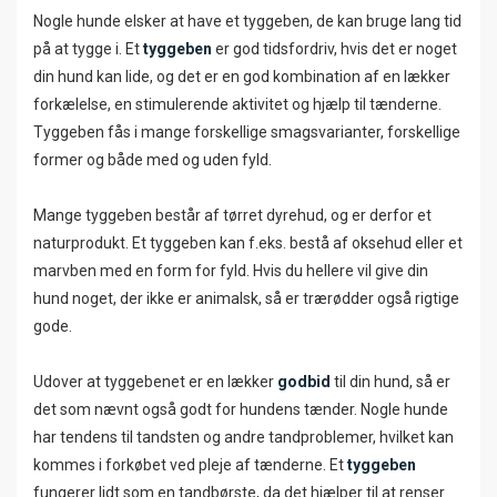
Nogle hunde elsker at have et tyggeben, de kan bruge lang tid
på at tygge i. Et
tyggeben
er god tidsfordriv, hvis det er noget
din hund kan lide, og det er en god kombination af en lækker
forkælelse, en stimulerende aktivitet og hjælp til tænderne.
Tyggeben fås i mange forskellige smagsvarianter, forskellige
former og både med og uden fyld.
Mange tyggeben består af tørret dyrehud, og er derfor et
naturprodukt. Et tyggeben kan f.eks. bestå af oksehud eller et
marvben med en form for fyld. Hvis du hellere vil give din
hund noget, der ikke er animalsk, så er trærødder også rigtige
gode.
Udover at tyggebenet er en lækker
godbid
til din hund, så er
det som nævnt også godt for hundens tænder. Nogle hunde
har tendens til tandsten og andre tandproblemer, hvilket kan
kommes i forkøbet ved pleje af tænderne. Et
tyggeben
fungerer lidt som en tandbørste, da det hjælper til at renser