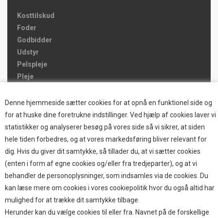
Kosttilskud
Foder
Godbidder
Udstyr
Pelspleje
Pleje
Hjemmet & Bilen
Brands
Denne hjemmeside sætter cookies for at opnå en funktionel side og
for at huske dine foretrukne indstillinger. Ved hjælp af cookies laver vi
TOP BRANDS
statistikker og analyserer besøg på vores side så vi sikrer, at siden
hele tiden forbedres, og at vores markedsføring bliver relevant for
HOKAMIX
dig. Hvis du giver dit samtykke, så tillader du, at vi sætter cookies
HVALPESTART RAIZUP
(enten i form af egne cookies og/eller fra tredjeparter), og at vi
Thule hundbure
behandler de personoplysninger, som indsamles via de cookies. Du
GRAU
kan læse mere om cookies i vores cookiepolitik hvor du også altid har
STARMARK
mulighed for at trække dit samtykke tilbage.
VARIOCAGE-MIMSAFE
Herunder kan du vælge cookies til eller fra. Navnet på de forskellige