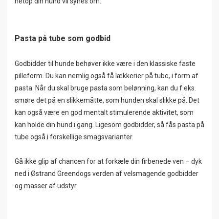
netop din hund vil synes om.
Pasta på tube som godbid
Godbidder til hunde behøver ikke være i den klassiske faste
pilleform. Du kan nemlig også få lækkerier på tube, i form af
pasta. Når du skal bruge pasta som belønning, kan du f.eks.
smøre det på en slikkemåtte, som hunden skal slikke på. Det
kan også være en god mentalt stimulerende aktivitet, som
kan holde din hund i gang. Ligesom godbidder, så fås pasta på
tube også i forskellige smagsvarianter.
Gå ikke glip af chancen for at forkæle din firbenede ven – dyk
ned i Østrand Greendogs verden af velsmagende godbidder
og masser af udstyr.