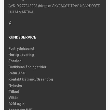
CVR: DK 77948228 drives af SKYESCOT TRADING V/DORTE
HOLM MARTINA
KUNDESERVICE
Fortrydelsesret
Hurtig Levering
Forside
Butikkens åbningstider
Returlabel
Kontakt Østrand/Greendog
Nyheder
Tilbud
Vilkår
B2BLogin
Ansøg om B2B