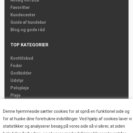
Favoritter
Kundecenter
Guide af hundebur
Blog og gode råd
TOP KATEGORIER
Kosttilskud
Foder
Godbidder
Udstyr
Pelspleje
Pleje
Hjemmet & Bilen
Brands
Denne hjemmeside sætter cookies for at opnå en funktionel side og
for at huske dine foretrukne indstillinger. Ved hjælp af cookies laver vi
TOP BRANDS
statistikker og analyserer besøg på vores side så vi sikrer, at siden