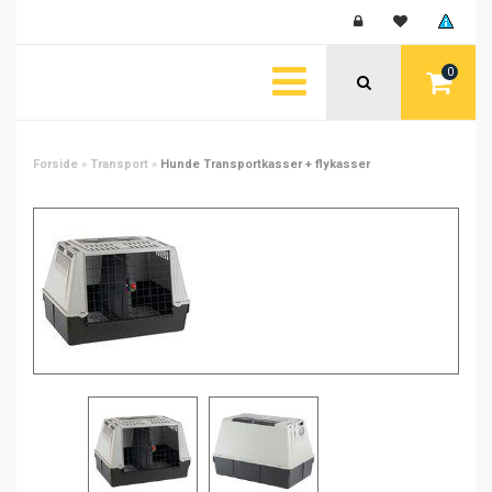
0
Forside
»
Transport
»
Hunde Transportkasser + flykasser