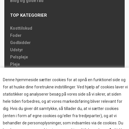
Blog og gode råd
TOP KATEGORIER
Kosttilskud
Foder
Godbidder
Udstyr
Pelspleje
Pleje
Hjemmet & Bilen
Brands
Denne hjemmeside sætter cookies for at opnå en funktionel side og
for at huske dine foretrukne indstillinger. Ved hjælp af cookies laver vi
TOP BRANDS
statistikker og analyserer besøg på vores side så vi sikrer, at siden
hele tiden forbedres, og at vores markedsføring bliver relevant for
HOKAMIX
dig. Hvis du giver dit samtykke, så tillader du, at vi sætter cookies
HVALPESTART RAIZUP
(enten i form af egne cookies og/eller fra tredjeparter), og at vi
Thule hundbure
behandler de personoplysninger, som indsamles via de cookies. Du
GRAU