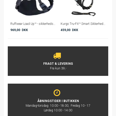
Ruffwear Load Up™ - sikkerhedssele til hund - Crashtestet
Kurgo Tru-Fit™ Smart Sikkerhedssele – Crash-testet hundesele til bil (5 størrelser)
969,00 DKK
459,00 DKK
FRAGT & LEVERING
Fra kun 39,-
ÅBNINGSTIDER I BUTIKKEN
Mandag-torsdag 10.00 - 18.00, Fredag 10 - 17
Lørdag 10.00 - 14.00