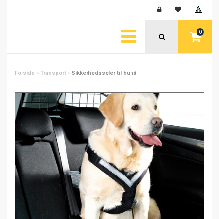
0
Forside
»
Transport
»
Sikkerhedsseler til hund