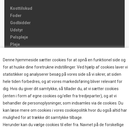
Kosttilskud
Foder
Godbidder
Udstyr
Pelspleje
Pleje
Hjemmet & Bilen
Brands
Denne hjemmeside sætter cookies for at opnå en funktionel side og
for at huske dine foretrukne indstillinger. Ved hjælp af cookies laver vi
TOP BRANDS
statistikker og analyserer besøg på vores side så vi sikrer, at siden
hele tiden forbedres, og at vores markedsføring bliver relevant for
HOKAMIX
dig. Hvis du giver dit samtykke, så tillader du, at vi sætter cookies
HVALPESTART RAIZUP
(enten i form af egne cookies og/eller fra tredjeparter), og at vi
Thule hundbure
behandler de personoplysninger, som indsamles via de cookies. Du
GRAU
kan læse mere om cookies i vores cookiepolitik hvor du også altid har
STARMARK
mulighed for at trække dit samtykke tilbage.
VARIOCAGE-MIMSAFE
Herunder kan du vælge cookies til eller fra. Navnet på de forskellige