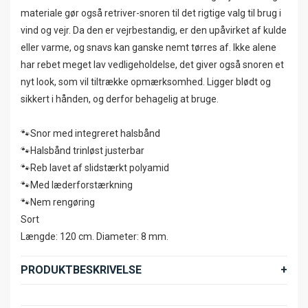
materiale gør også retriver-snoren til det rigtige valg til brug i
vind og vejr. Da den er vejrbestandig, er den upåvirket af kulde
eller varme, og snavs kan ganske nemt tørres af. Ikke alene
har rebet meget lav vedligeholdelse, det giver også snoren et
nyt look, som vil tiltrække opmærksomhed. Ligger blødt og
sikkert i hånden, og derfor behagelig at bruge.
🐾Snor med integreret halsbånd
🐾Halsbånd trinløst justerbar
🐾Reb lavet af slidstærkt polyamid
🐾Med læderforstærkning
🐾Nem rengøring
Sort
Længde: 120 cm. Diameter: 8 mm.
PRODUKTBESKRIVELSE