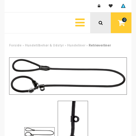
0
Forside
»
Hundetilbehør & Udstyr
»
Hundeliner
»
Retrieverliner